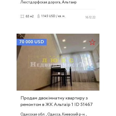
Люстдорфская дорога, Альтаир
1 145 USD / кв. м.
65 м2
16.12.22
70 000
USD
Продам двокімнатну квартиру з
ремонтом в ЖК Альтаїр 1 ID 51467
Одесская обл., Одесса, Киевский р-н.,