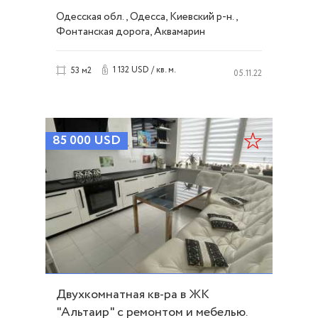
51497
Одесская обл., Одесса, Киевский р-н.,
Фонтанская дорога, Аквамарин
1 132 USD / кв. м.
53 м2
05.11.22
85 000
USD
Двухкомнатная кв-ра в ЖК
"Альтаир" с ремонтом и мебелью.