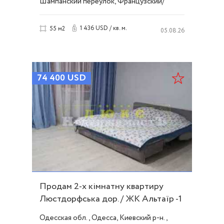
Шампанский переулок, Французский/
Шевченко
1 436 USD / кв. м.
55 м2
05.08.26
74 400
USD
Продам 2-х кімнатну квартиру
Люстдорфська дор. / ЖК Альтаїр -1
ID 51460
Одесская обл., Одесса, Киевский р-н.,