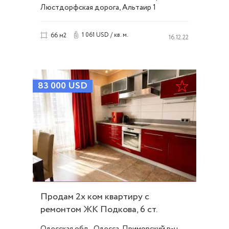
Люстдорфская дорога, Альтаир 1
1 061 USD / кв. м.
66 м2
16.12.22
83 000
USD
Продам 2х ком квартиру с
ремонтом ЖК Подкова, 6 ст.
Б.Фонтана ID 53259
Одесская обл., Одесса, Приморский р-н.,