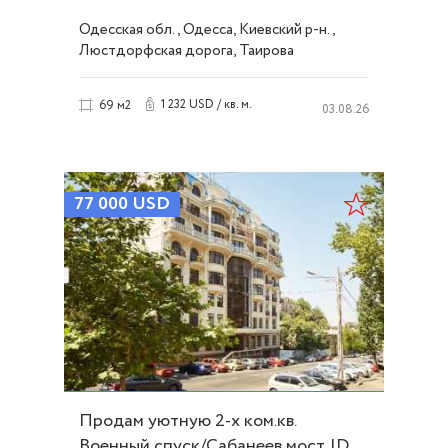
Программы. ID 54063
Одесская обл., Одесса, Киевский р-н.,
Люстдорфская дорога, Таирова
1 232 USD / кв. м.
69 м2
03.08.26
77 000
USD
Продам уютную 2-х ком.кв.
Военный спуск/Сабанеев мост. ID