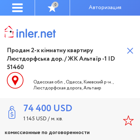
0
Авторизация
Продам 2-х кімнатну квартиру
Люстдорфська дор. / ЖК Альтаїр -1 ID
51460
Одесская обл., Одесса, Киевский р-н.,
Люстдорфская дорога, Альтаир
74 400
USD
1 145
USD
/ м. кв.
комиссионные по договоренности