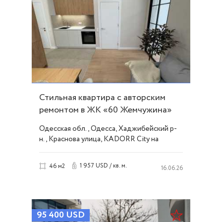
Стильная квартира с авторским
ремонтом в ЖК «60 Жемчужина»
ID 54298
Одесская обл., Одесса, Хаджибейский р-
н., Краснова улица, KADORR City на
Краснова
1 957 USD / кв. м.
46 м2
16.06.26
95 400
USD