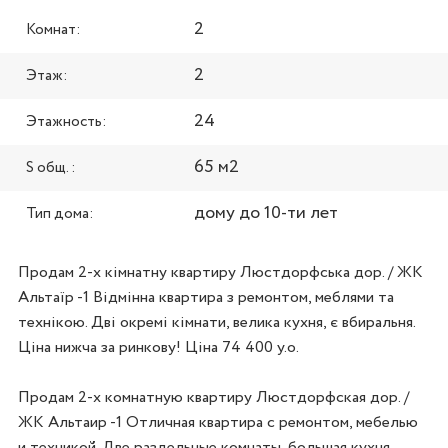
2
Комнат:
2
Этаж:
24
Этажность:
65 м2
S общ. :
дому до 10-ти лет
Тип дома:
Продам 2-х кімнатну квартиру Люстдорфська дор. / ЖК 
Альтаїр -1 Відмінна квартира з ремонтом, меблями та 
технікою. Дві окремі кімнати, велика кухня, є вбиральня. 
Ціна нижча за ринкову! Ціна 74 400 у.о.

Продам 2-х комнатную квартиру Люстдорфская дор. / 
ЖК Альтаир -1 Отличная квартира с ремонтом, мебелью 
и техникой. Две раздельные комнаты, большая кухня, 