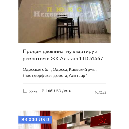
Продам двокімнатну квартиру з
ремонтом в ЖК Альтаїр 1 ID 51467
Одесская обл., Одесса, Киевский р-н.,
Люстдорфская дорога, Альтаир 1
1 061 USD / кв. м.
66 м2
16.12.22
83 000
USD