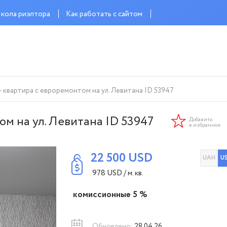
кола риэлтора
Как работать с сайтом
- квартира с евроремонтом на ул. Левитана ID 53947
ом на ул. Левитана ID 53947
Добавить
в избранное
22 500
USD
UAH
U
978
USD
/ м. кв.
комиссионные 5 %
Обновлено:
28.04.26