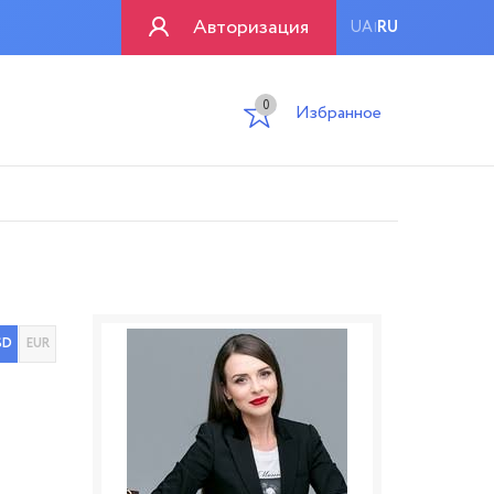
Авторизация
UA
RU
|
0
Избранное
SD
EUR