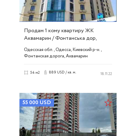
Продам 1 кому квартиру ЖК
Аквамарин / Фонтанська дор,
будинок зданий. ID 51829
Одесская обл., Одесса, Киевский р-н.,
Фонтанская дорога, Аквамарин
889 USD / кв. м.
54 м2
18.11.22
55 000
USD