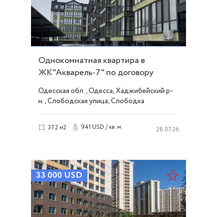
Однокомнатная квартира в
ЖК"Акварель-7" по договору
переуступки ID 53928
Одесская обл., Одесса, Хаджибейский р-
н., Слободская улица, Слободка
941 USD / кв. м.
37.2 м2
28.07.26
33 000
USD