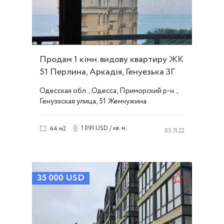
Продам 1 кімн. видову квартиру ЖК
51 Перлина, Аркадія, Генуезька 3Г
ID 51619
Одесская обл., Одесса, Приморский р-н.,
Генуэзская улица, 51 Жемчужина
1 091 USD / кв. м.
44 м2
05.11.22
35 000
USD