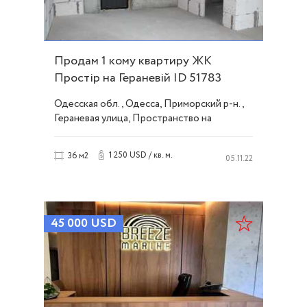
Продам 1 кому квартиру ЖК
Простір на Гераневій ID 51783
Одесская обл., Одесса, Приморский р-н.,
Гераневая улица, Пространство на
Гераневой
1 250 USD / кв. м.
36 м2
05.11.22
45 000
USD