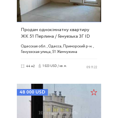
Продам однокімнатну квартиру
ЖК 51 Перлина / Генуезька 3Г ID
51609
Одесская обл., Одесса, Приморский р-н.,
Генуэзская улица, 51 Жемчужина
1 023 USD / кв. м.
44 м2
09.11.22
48 000
USD