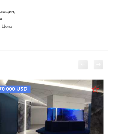
ающим, 
 
 Цена 
70 000
USD
82 000