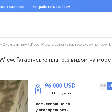
кола риэлтора
Как работать с сайтом
 2 комквартиру ЖК Sea Wiew, Гагарінське плато, з видом на море ID
iew, Гагарінське плато, з видом на море
96 000
USD
UAH
U
1 391
USD
/ м. кв.
комиссионные по
договоренности