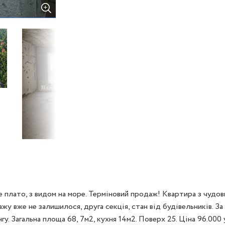
плато, з видом на море. Терміновий продаж! Квартира з чудови
у вже не залишилося, друга секція, стан від будівельників. За
. Загальна площа 68, 7м2, кухня 14м2. Поверх 25. Ціна 96.000 у.