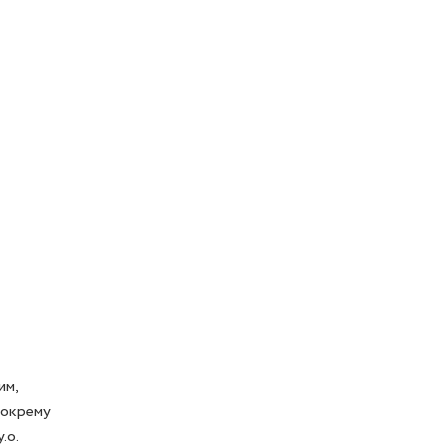
м, 
 окрему 
о.
