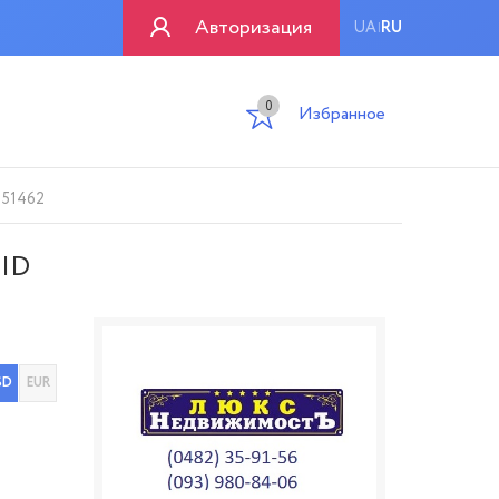
Авторизация
UA
RU
|
0
Избранное
 51462
 ID
SD
EUR