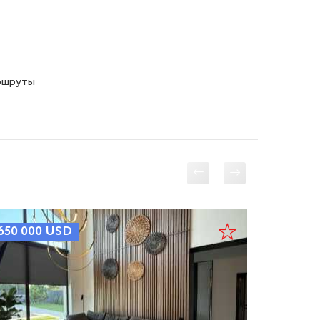
ршруты 
650 000
USD
740 00