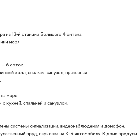
я на 13-й станции Большого Фонтана. 

ии моря. 

— 6 соток.

инный холл, спальня, санузел, прачечная.



а море. 

 кухней, спальней и санузлом.

лены системы сигнализации, видеонаблюдения и домофон. 
усственный пруд, парковка на 3–4 автомобиля. В доме предусм