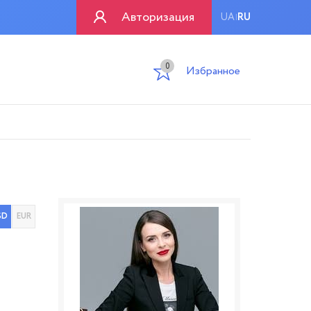
Авторизация
UA
RU
|
0
Избранное
SD
EUR