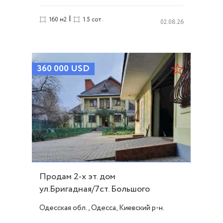
|
160 м2
1.5 сот.
02.08.26
360 000
USD
Продам 2-х эт. дом
ул.Бригадная/7ст. Большого
Фонтана. ID 48419
Одесская обл., Одесса, Киевский р-н.