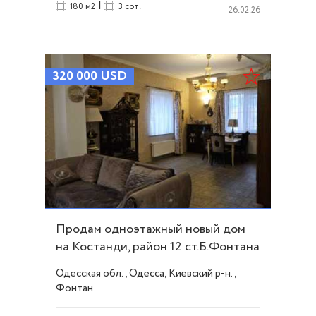
|
180 м2
3 сот.
26.02.26
320 000
USD
Продам одноэтажный новый дом
на Костанди, район 12 ст.Б.Фонтана
ID 52764
Одесская обл., Одесса, Киевский р-н.,
Фонтан