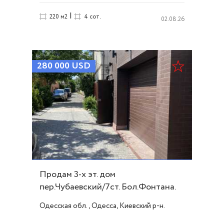
|
220 м2
4 сот.
02.08.26
280 000
USD
Продам 3-х эт. дом
пер.Чубаевский/7ст. Бол.Фонтана.
ID 50721
Одесская обл., Одесса, Киевский р-н.