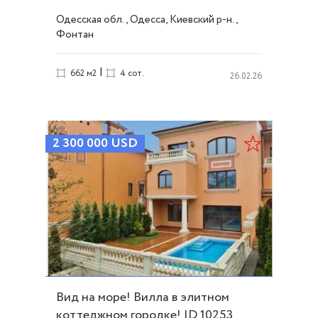
10252
Одесская обл., Одесса, Киевский р-н.,
Фонтан
|
662 м2
4 сот.
26.02.26
2 300 000
USD
Вид на море! Вилла в элитном
коттеджном городке! ID 10253