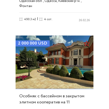
Одесская обл., Одесса, Киевский р-н.,
Фонтан
|
490.3 м2
4 сот.
26.02.26
2 000 000
USD
Особняк с бассейном в закрытом
элитном кооператив на 11
ст.Б.Фонтана. ID 8