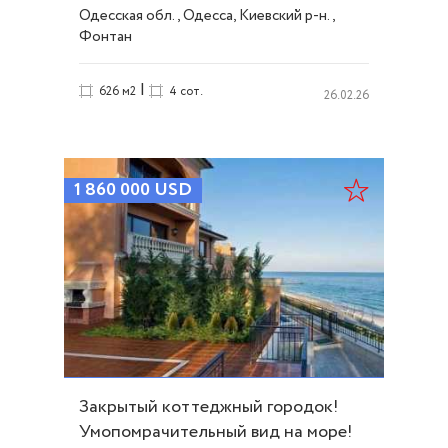
видом на море! ID 10250
Одесская обл., Одесса, Киевский р-н.,
Фонтан
|
626 м2
4 сот.
26.02.26
1 860 000
USD
Закрытый коттеджный городок!
Умопомрачительный вид на море!