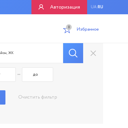
Авторизация
UA
RU
|
0
Избранное
-
Очистить фильтр