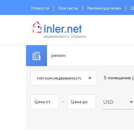
Новости
Контакты
Рекламодателям
Ш
S помещение (
тип ком.недвижимости
-
USD