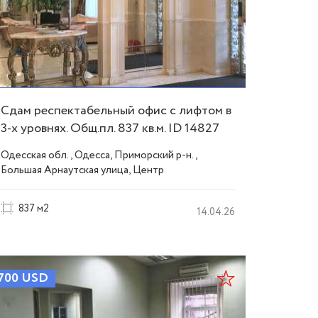
Сдам респектабельный офис с лифтом в
3-х уровнях. Общ.пл. 837 кв.м. ID 14827
Одесская обл., Одесса, Приморский р-н.,
Большая Арнаутская улица, Центр
837 м2
14.04.26
700
USD