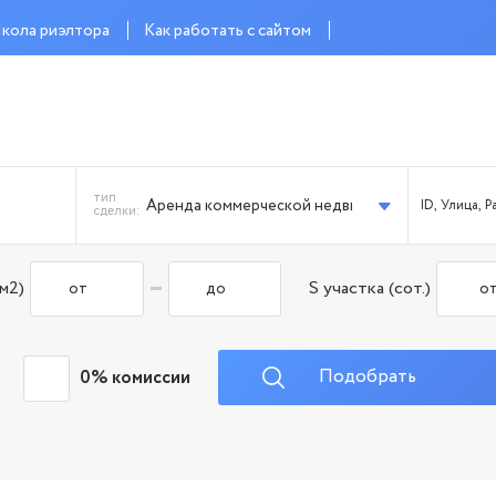
кола риэлтора
Как работать с сайтом
тип
Аренда коммерческой недвижимости
сделки:
-
м2)
S участка (сот.)
Подобрать
0% комиссии