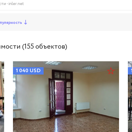
 - inler.net
пулярность
ости (155 объектов)
1 040
USD